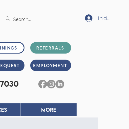
Iniciar sesión
ININGS
REFERRALS
REQUEST
EMPLOYMENT
-7030
CES
MORE